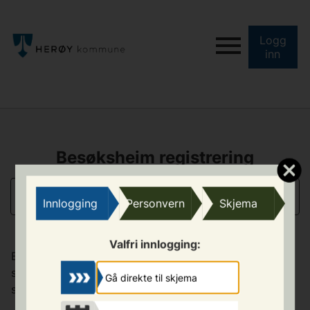
Logg
inn
Besøksheim registrering
INFORMASJON
Innlogging
Personvern
Skjema
Valfri innlogging:
Besøksheim/avlastningsheim er eit tilbod til familiar
som av forskjellige årsaker treng avlastning og born
Gå direkte til skjema
som treng å utvide nettverket sitt.